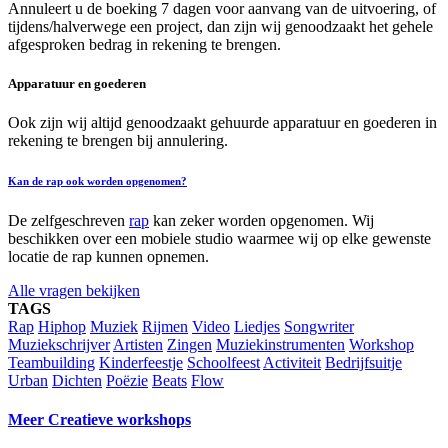
Annuleert u de boeking 7 dagen voor aanvang van de uitvoering, of
tijdens/halverwege een project, dan zijn wij genoodzaakt het gehele
afgesproken bedrag in rekening te brengen.
Apparatuur en goederen
Ook zijn wij altijd genoodzaakt gehuurde apparatuur en goederen in
rekening te brengen bij annulering.
Kan de rap ook worden opgenomen?
De zelfgeschreven
rap
kan zeker worden opgenomen. Wij
beschikken over een mobiele studio waarmee wij op elke gewenste
locatie de rap kunnen opnemen.
Alle vragen bekijken
TAGS
Rap
Hiphop
Muziek
Rijmen
Video
Liedjes
Songwriter
Muziekschrijver
Artisten
Zingen
Muziekinstrumenten
Workshop
Teambuilding
Kinderfeestje
Schoolfeest
Activiteit
Bedrijfsuitje
Urban
Dichten
Poëzie
Beats
Flow
Meer Creatieve workshops