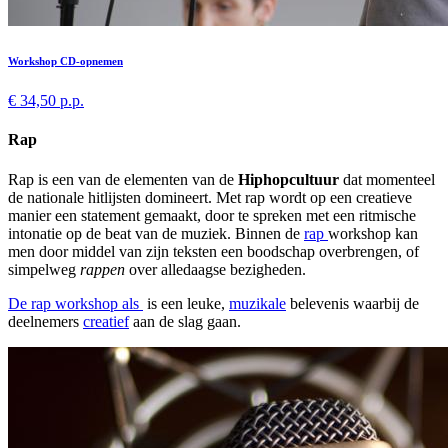
Workshop CD-opnemen
€ 34,50 p.p.
Rap
Rap is een van de elementen van de
Hiphopcultuur
dat momenteel
de nationale hitlijsten domineert. Met rap wordt op een creatieve
manier een statement gemaakt, door te spreken met een ritmische
intonatie op de beat van de muziek. Binnen de
rap
workshop kan
men door middel van zijn teksten een boodschap overbrengen, of
simpelweg
rappen
over alledaagse bezigheden.
De rap workshop
als
is een leuke,
muzikale
belevenis waarbij de
deelnemers
creatief
aan de slag gaan.