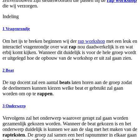
zelfvertrouwen zijn sleutelwoorden die passen bij de
rap workshop
die wij verzorgen.
Indeling
1
Vragenrondje
Om het ijs te breken beginnen wij der
rap workshop
met een leuk en
interactief vragenrondje over wat
rap
nou daadwerkelijk is en wat
erbij komt kijken. Wanneer dit duidelijk is voor de hele groep wordt
er uitgelegd hoe de opbouw van de workshop er uit zal gaan zien.
2
Beat
De rap docent zal een aantal
beats
laten horen aan de groep zodat
de deelnemers kunnen kiezen welke beat er gebruikt zal gaan
worden om op te
rappen
.
3
Onderwerp
Vervolgens zal het onderwerp waarover gerapt zal gaan worden
gezamenlijk gekozen worden. Wanneer de beat gekozen is en het
onderwerp duidelijk is kunnen we aan de slag met het maken van de
rapteksten
. De groep zal samen een heel rapnummer in elkaar gaan