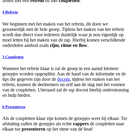
zetten met een
refrein
en met
coupletten
.
4
Refrein
We beginnen met het maken van het refrein, dit doen we
gezamenlijk met de hele groep. Tijdens het maken van het refrein
wordt dan direct voor iedereen duidelijk waar je nou eigenlijk op
moet letten bij het maken van de rap. Hierbij komen verschillende
onderdelen aanbod zoals
rijm, ritme en flow
.
5
Coupletten
Wanneer het refrein klaar is zal de groep in een aantal kleinere
groepjes worden opgesplitst. Aan de hand van de informatie en de
tips die gegeven zijn door de
docent
, tijdens het maken van het
refrein, kunnen de deelnemers nu zelf aan de slag met het vormen
van de coupletten. Uiteraard zal de rap docent hierbij ondersteuning
en hulp bieden.
6
Presenteren
Als de coupletten klaar zijn komen de groepjes weer bij elkaar. Ter
afsluiting zullen de groepjes als echte
rappers
de coupletten naar
elkaar toe
presenteren
op het ritme van de beat!