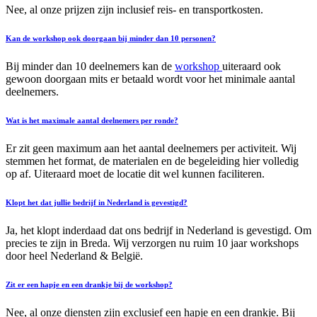
Nee, al onze prijzen zijn inclusief reis- en transportkosten.
Kan de workshop ook doorgaan bij minder dan 10 personen?
Bij minder dan 10 deelnemers kan de
workshop
uiteraard ook
gewoon doorgaan mits er betaald wordt voor het minimale aantal
deelnemers.
Wat is het maximale aantal deelnemers per ronde?
Er zit geen maximum aan het aantal deelnemers per activiteit. Wij
stemmen het format, de materialen en de begeleiding hier volledig
op af. Uiteraard moet de locatie dit wel kunnen faciliteren.
Klopt het dat jullie bedrijf in Nederland is gevestigd?
Ja, het klopt inderdaad dat ons bedrijf in Nederland is gevestigd. Om
precies te zijn in Breda. Wij verzorgen nu ruim 10 jaar workshops
door heel Nederland & België.
Zit er een hapje en een drankje bij de workshop?
Nee, al onze diensten zijn exclusief een hapje en een drankje. Bij