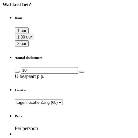
Wat kost het?
Duur
1 uur
1.30 uur
2 uur
Aantal deelnemers
U bespaart
p.p.
Locatie
Prijs
Per persoon