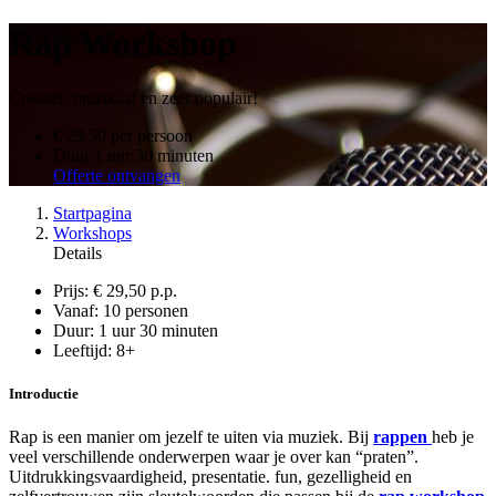
Rap Workshop
Creatief, muzikaal en zeer populair!
€ 29,50
per persoon
Duur
1 uur 30 minuten
Offerte ontvangen
Startpagina
Workshops
Details
Prijs:
€ 29,50 p.p.
Vanaf:
10 personen
Duur:
1 uur 30 minuten
Leeftijd:
8+
Introductie
Rap is een manier om jezelf te uiten via muziek. Bij
rappen
heb je
veel verschillende onderwerpen waar je over kan “praten”.
Uitdrukkingsvaardigheid, presentatie. fun, gezelligheid en